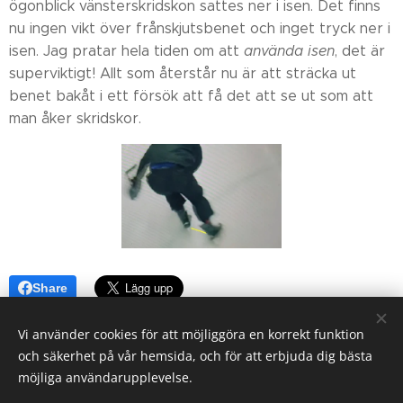
ögonblick vänsterskridskon sattes ner i isen. Det finns
nu ingen vikt över frånskjutsbenet och inget tryck ner i
isen. Jag pratar hela tiden om att
använda isen
, det är
superviktigt! Allt som återstår nu är att sträcka ut
benet bakåt i ett försök att få det att se ut som att
man åker skridskor.
Share
Vi använder cookies för att möjliggöra en korrekt funktion
och säkerhet på vår hemsida, och för att erbjuda dig bästa
möjliga användarupplevelse.