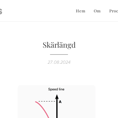
s
Hem
Om
Pro
Skärlängd
27.08.2024