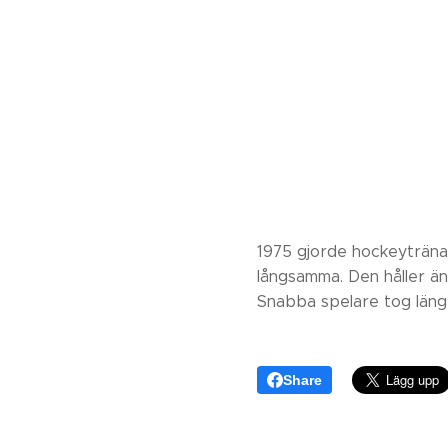
1975 gjorde hockeytränar
långsamma. Den håller än 
Snabba spelare tog längr
Share